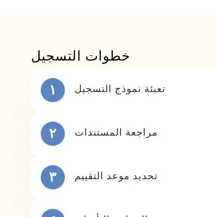
ﺧﻄﻮات اﻟﺘﺴﺠﻴﻞ
ﺗﻌﺒﺌﺔ ﻧﻤﻮذج اﻟﺘﺴﺠﻴﻞ
١
ﻣﺮاﺟﻌﺔ اﻟﻤﺴﺘﻨﺪات
٢
ﺗﺤﺪﻳﺪ ﻣﻮﻋﺪ اﻟﺘﻘﻴﻴﻢ
٣