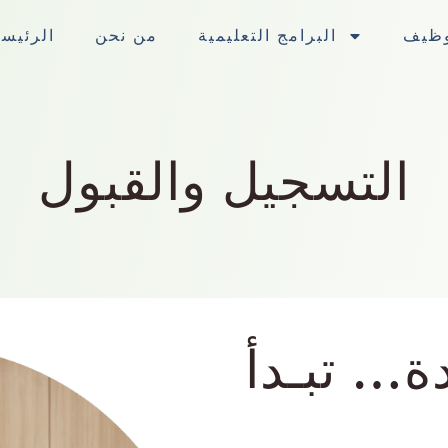
ﻮﻇﻴﻒ
البرامج التعليمية
من نحن
الرئيسي
اﻟﺘﺴﺠﻴﻞ واﻟﻘﺒﻮل
ﺪة… ﺗﺒـﺪأ