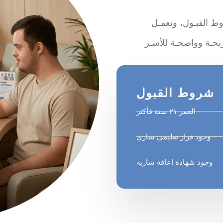
وط اﻟﻘﺒـﻮل، وﻧﻌﻤـﻞ
ﺷﺮوط اﻟﻘﺒﻮل
اﻟﻌﻤﺮ ٢١ ﺳﻨﺔ ﻓﺄﻛﺜﺮ
وﺟﻮد ﻗﺮار ﺗﻌﻠﻴﻤﻲ ﺳﺎري
وﺟﻮد ﺷﻬﺎدة إﻋﺎﻗﺔ ﺳﺎرﻳﺔ