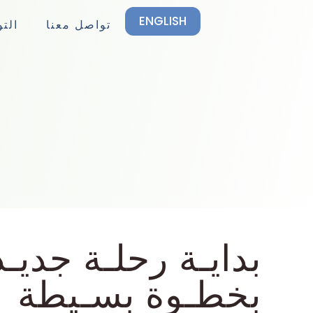
ENGLISH
تواصل معنا
اﻟﺘ
ﺑﺪاﻳـﺔ رﺣﻠـﺔ ﺟﺪﻳـ
ﺑﺨﻄـﻮة ﺑﺴـﻴﻄﺔ