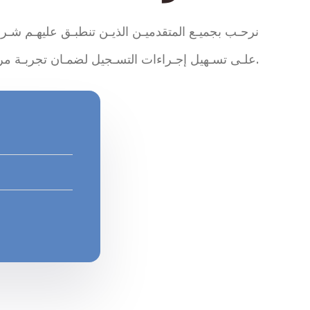
ﻧﺮﺣـﺐ ﺑﺠﻤﻴـﻊ اﻟﻤﺘﻘﺪﻣﻴـﻦ اﻟﺬﻳـﻦ ﺗﻨﻄﺒـﻖ ﻋﻠﻴﻬـﻢ ﺷـﺮ
ﻋﻠـﻰ ﺗﺴـﻬﻴﻞ إﺟـﺮاءات اﻟﺘﺴـﺠﻴﻞ ﻟﻀﻤـﺎن ﺗﺠﺮﺑـﺔ ﻣﺮﻳﺤـﺔ وواﺿﺤـﺔ ﻟﻸﺳـﺮ.