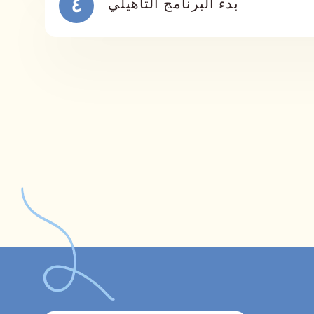
ﺑﺪء اﻟﺒﺮﻧﺎﻣﺞ اﻟﺘﺄﻫﻴﻠﻲ
٤